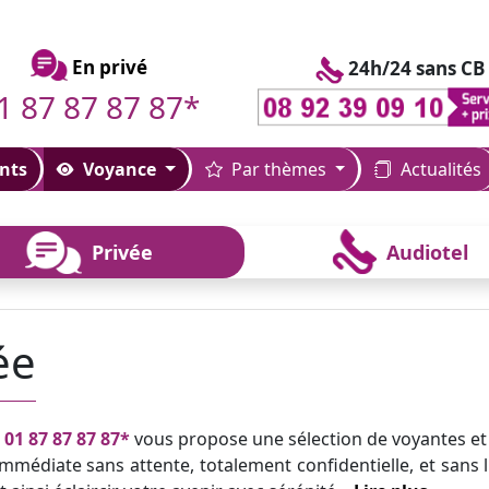
En privé
24h/24 sans CB
1 87 87 87 87*
nts
Voyance
Par thèmes
Actualités
Privée
Audiotel
ée
u
01 87 87 87 87*
vous propose une sélection de voyantes et
mmédiate sans attente, totalement confidentielle, et sans