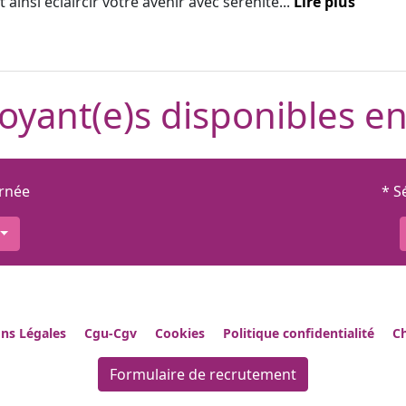
 ainsi éclaircir votre avenir avec sérénité...
Lire plus
oyant(e)s disponibles en
urnée
* S
ns Légales
Cgu-Cgv
Cookies
Politique confidentialité
Ch
Formulaire de recrutement