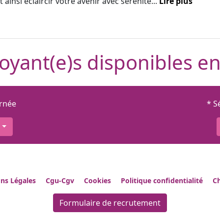
 ainsi éclaircir votre avenir avec sérénité...
Lire plus
oyant(e)s disponibles en
urnée
* S
ns Légales
Cgu-Cgv
Cookies
Politique confidentialité
Ch
Formulaire de recrutement