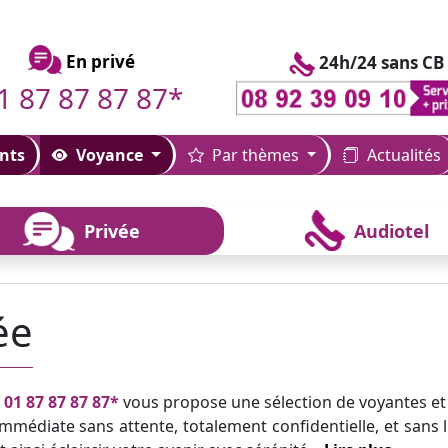
En privé
24h/24 sans CB
1 87 87 87 87*
nts
Voyance
Par thèmes
Actualités
Privée
Audiotel
ée
u
01 87 87 87 87*
vous propose une sélection de voyantes et
mmédiate sans attente, totalement confidentielle, et sans