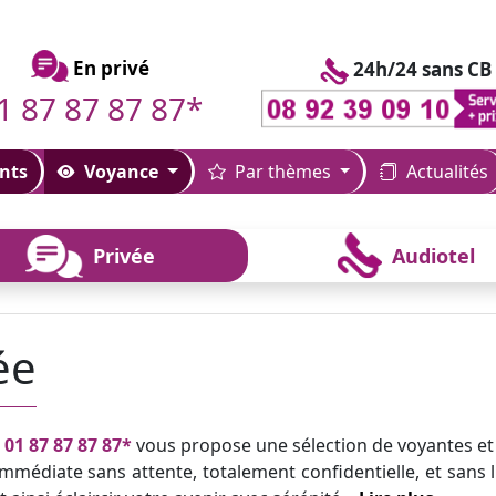
En privé
24h/24 sans CB
1 87 87 87 87*
nts
Voyance
Par thèmes
Actualités
Privée
Audiotel
ée
u
01 87 87 87 87*
vous propose une sélection de voyantes et
mmédiate sans attente, totalement confidentielle, et sans