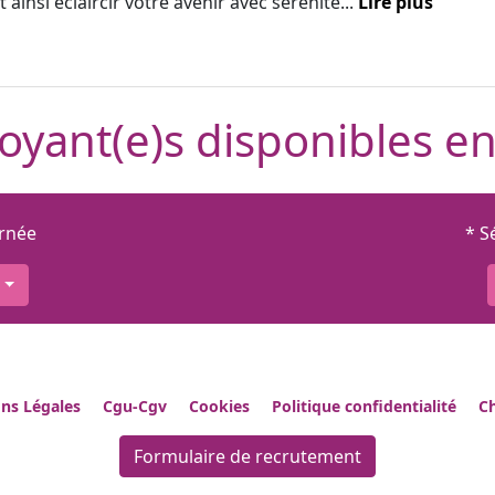
 ainsi éclaircir votre avenir avec sérénité...
Lire plus
oyant(e)s disponibles en
urnée
* S
ns Légales
Cgu-Cgv
Cookies
Politique confidentialité
Ch
Formulaire de recrutement