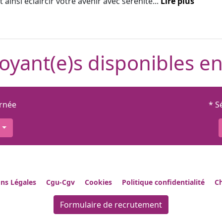
 ainsi éclaircir votre avenir avec sérénité...
Lire plus
oyant(e)s disponibles en
urnée
* S
ns Légales
Cgu-Cgv
Cookies
Politique confidentialité
Ch
Formulaire de recrutement