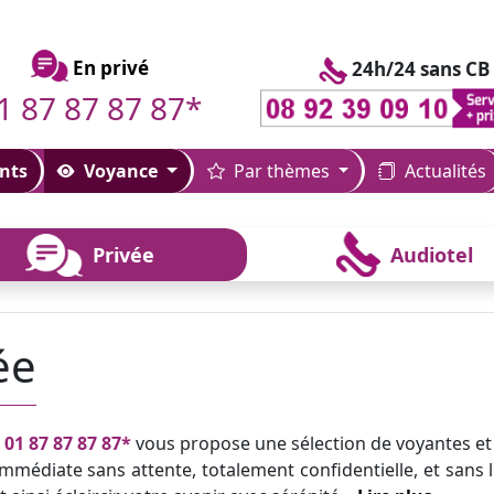
En privé
24h/24 sans CB
1 87 87 87 87*
nts
Voyance
Par thèmes
Actualités
Privée
Audiotel
ée
u
01 87 87 87 87*
vous propose une sélection de voyantes et
mmédiate sans attente, totalement confidentielle, et sans