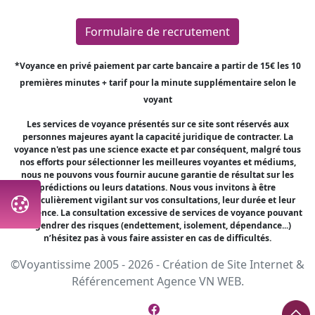
Formulaire de recrutement
*Voyance en privé paiement par carte bancaire a partir de 15€ les 10
premières minutes + tarif pour la minute supplémentaire selon le
voyant
Les services de voyance présentés sur ce site sont réservés aux
personnes majeures ayant la capacité juridique de contracter. La
voyance n'est pas une science exacte et par conséquent, malgré tous
nos efforts pour sélectionner les meilleures voyantes et médiums,
nous ne pouvons vous fournir aucune garantie de résultat sur les
prédictions ou leurs datations. Nous vous invitons à être
particulièrement vigilant sur vos consultations, leur durée et leur
fréquence. La consultation excessive de services de voyance pouvant
engendrer des risques (endettement, isolement, dépendance...)
n’hésitez pas à vous faire assister en cas de difficultés.
©Voyantissime 2005 - 2026 -
Création de Site Internet
&
Référencement
Agence VN WEB.