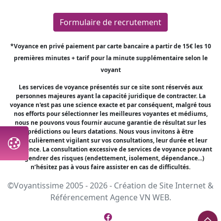
Formulaire de recrutement
*Voyance en privé paiement par carte bancaire a partir de 15€ les 10
premières minutes + tarif pour la minute supplémentaire selon le
voyant
Les services de voyance présentés sur ce site sont réservés aux
personnes majeures ayant la capacité juridique de contracter. La
voyance n'est pas une science exacte et par conséquent, malgré tous
nos efforts pour sélectionner les meilleures voyantes et médiums,
nous ne pouvons vous fournir aucune garantie de résultat sur les
prédictions ou leurs datations. Nous vous invitons à être
particulièrement vigilant sur vos consultations, leur durée et leur
fréquence. La consultation excessive de services de voyance pouvant
engendrer des risques (endettement, isolement, dépendance...)
n’hésitez pas à vous faire assister en cas de difficultés.
©Voyantissime 2005 - 2026 -
Création de Site Internet
&
Référencement
Agence VN WEB.