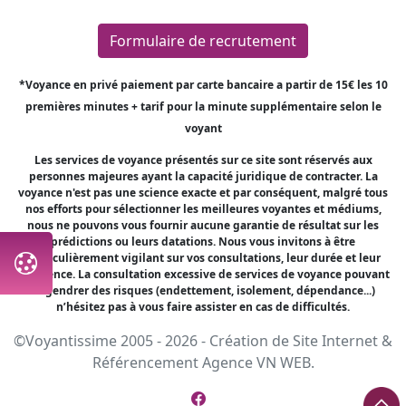
Formulaire de recrutement
*Voyance en privé paiement par carte bancaire a partir de 15€ les 10
premières minutes + tarif pour la minute supplémentaire selon le
voyant
Les services de voyance présentés sur ce site sont réservés aux
personnes majeures ayant la capacité juridique de contracter. La
voyance n'est pas une science exacte et par conséquent, malgré tous
nos efforts pour sélectionner les meilleures voyantes et médiums,
nous ne pouvons vous fournir aucune garantie de résultat sur les
prédictions ou leurs datations. Nous vous invitons à être
particulièrement vigilant sur vos consultations, leur durée et leur
fréquence. La consultation excessive de services de voyance pouvant
engendrer des risques (endettement, isolement, dépendance...)
n’hésitez pas à vous faire assister en cas de difficultés.
©Voyantissime 2005 - 2026 -
Création de Site Internet
&
Référencement
Agence VN WEB.