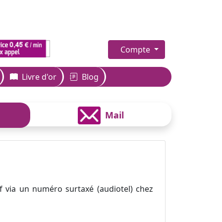
Compte
Livre d'or
Blog
Mail
f via un numéro surtaxé (audiotel) chez