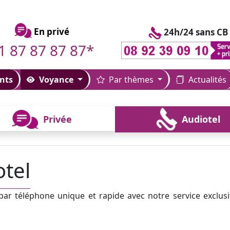
En privé
24h/24 sans CB
1 87 87 87 87*
nts
Voyance
Par thèmes
Actualités
Privée
Audiotel
tel
r téléphone unique et rapide avec notre service exclusi