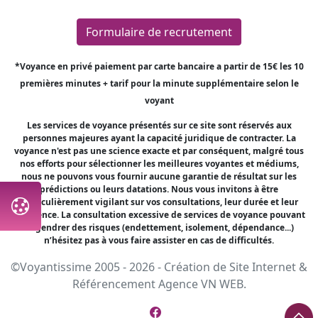
Formulaire de recrutement
*Voyance en privé paiement par carte bancaire a partir de 15€ les 10
premières minutes + tarif pour la minute supplémentaire selon le
voyant
Les services de voyance présentés sur ce site sont réservés aux
personnes majeures ayant la capacité juridique de contracter. La
voyance n'est pas une science exacte et par conséquent, malgré tous
nos efforts pour sélectionner les meilleures voyantes et médiums,
nous ne pouvons vous fournir aucune garantie de résultat sur les
prédictions ou leurs datations. Nous vous invitons à être
particulièrement vigilant sur vos consultations, leur durée et leur
fréquence. La consultation excessive de services de voyance pouvant
engendrer des risques (endettement, isolement, dépendance...)
n’hésitez pas à vous faire assister en cas de difficultés.
©Voyantissime 2005 - 2026 -
Création de Site Internet
&
Référencement
Agence VN WEB.