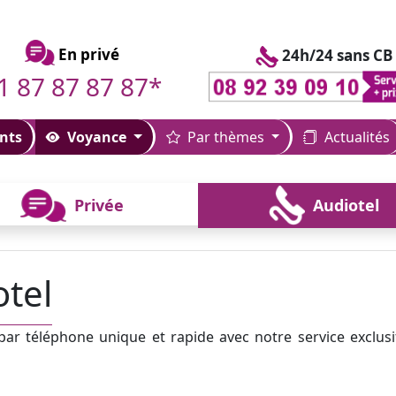
En privé
24h/24 sans CB
1 87 87 87 87*
nts
Voyance
Par thèmes
Actualités
Privée
Audiotel
tel
r téléphone unique et rapide avec notre service exclusi