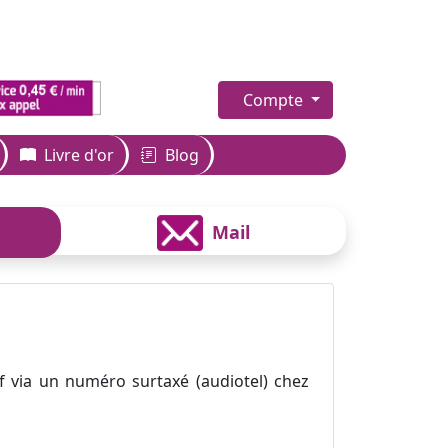
Compte
Livre d'or
Blog
Mail
f via un numéro surtaxé (audiotel) chez