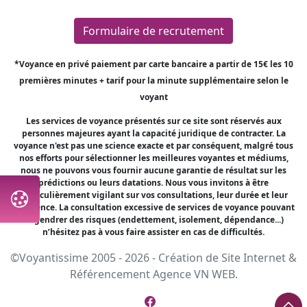
Formulaire de recrutement
*Voyance en privé paiement par carte bancaire a partir de 15€ les 10
premières minutes + tarif pour la minute supplémentaire selon le
voyant
Les services de voyance présentés sur ce site sont réservés aux
personnes majeures ayant la capacité juridique de contracter. La
voyance n'est pas une science exacte et par conséquent, malgré tous
nos efforts pour sélectionner les meilleures voyantes et médiums,
nous ne pouvons vous fournir aucune garantie de résultat sur les
prédictions ou leurs datations. Nous vous invitons à être
particulièrement vigilant sur vos consultations, leur durée et leur
fréquence. La consultation excessive de services de voyance pouvant
engendrer des risques (endettement, isolement, dépendance...)
n’hésitez pas à vous faire assister en cas de difficultés.
©Voyantissime 2005 - 2026 -
Création de Site Internet
&
Référencement
Agence VN WEB.