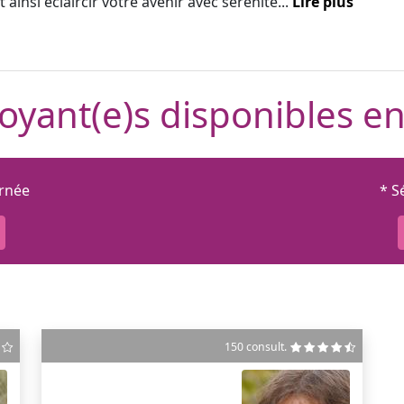
 ainsi éclaircir votre avenir avec sérénité...
Lire plus
oyant(e)s disponibles en
urnée
* S
150 consult.