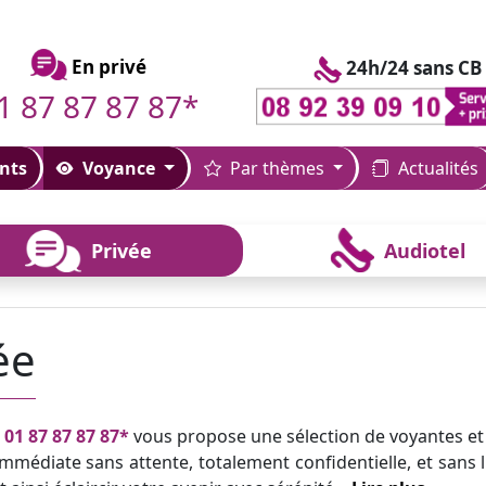
En privé
24h/24 sans CB
1 87 87 87 87*
nts
Voyance
Par thèmes
Actualités
Privée
Audiotel
ée
u
01 87 87 87 87*
vous propose une sélection de voyantes et
mmédiate sans attente, totalement confidentielle, et sans