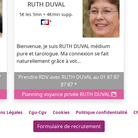
RUTH DUVAL
5€ les 5mn + 4€/mn supp.
*
Bienvenue, je suis RUTH DUVAL médium
pure et tarologue. Ma connexion se fait
naturellement grâce à vot...
Prendre RDV avec RUTH DUVAL au 01 87 87
87 87 *
Planning voyance privée RUTH DUVAL
ns Légales
Cgu-Cgv
Cookies
Politique confidentialité
Ch
Formulaire de recrutement