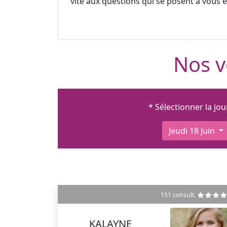
vite aux questions qui se posent à vous et
Nos v
* Sélectionner la jo
Jeudi 18 Juin
151 consult.
KALAYNE