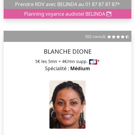
Prendre RDV avec BELINDA au 01 87 87 87 87*
Planning voyance audiotel BELINDA
502 consult.
BLANCHE DIONE
5€ les 5mn + 4€/mn supp.
*
Spécialité :
Médium