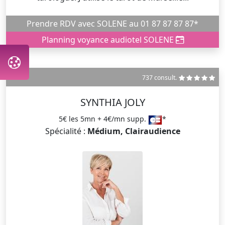
Prendre RDV avec SOLENE au 01 87 87 87 87*
Planning voyance audiotel SOLENE
737 consult.
SYNTHIA JOLY
5€ les 5mn + 4€/mn supp.
*
Spécialité :
Médium, Clairaudience