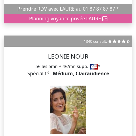
Prendre RDV avec LAURE au 01 87 87 87 87 *
Planning voyance privée LAURE
1340 consult.
LEONIE NOUR
5€ les 5mn + 4€/mn supp.
*
Spécialité :
Médium, Clairaudience