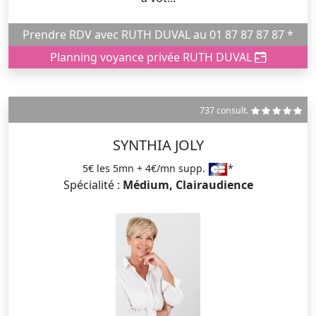
Prendre RDV avec RUTH DUVAL au 01 87 87 87 87 *
Planning voyance privée RUTH DUVAL
737 consult.
SYNTHIA JOLY
5€ les 5mn + 4€/mn supp.
*
Spécialité :
Médium, Clairaudience