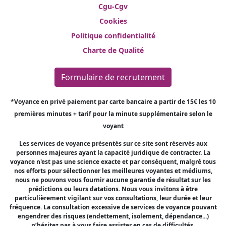
Cgu-Cgv
Cookies
Politique confidentialité
Charte de Qualité
Formulaire de recrutement
*Voyance en privé paiement par carte bancaire a partir de 15€ les 10
premières minutes + tarif pour la minute supplémentaire selon le
voyant
Les services de voyance présentés sur ce site sont réservés aux
personnes majeures ayant la capacité juridique de contracter. La
voyance n'est pas une science exacte et par conséquent, malgré tous
nos efforts pour sélectionner les meilleures voyantes et médiums,
nous ne pouvons vous fournir aucune garantie de résultat sur les
prédictions ou leurs datations. Nous vous invitons à être
particulièrement vigilant sur vos consultations, leur durée et leur
fréquence. La consultation excessive de services de voyance pouvant
engendrer des risques (endettement, isolement, dépendance...)
n’hésitez pas à vous faire assister en cas de difficultés.