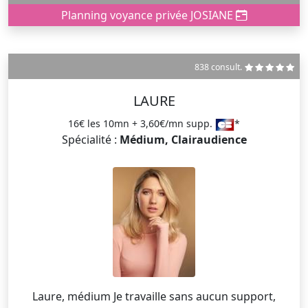
Planning voyance privée JOSIANE
838 consult.
LAURE
16€ les 10mn + 3,60€/mn supp.
*
Spécialité :
Médium, Clairaudience
Laure, médium Je travaille sans aucun support,