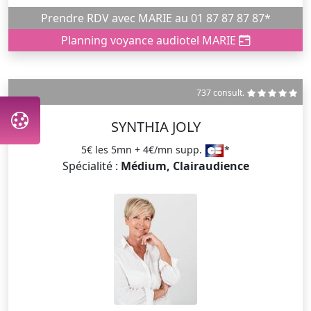
Prendre RDV avec MARIE au 01 87 87 87 87*
Planning voyance audiotel MARIE
737 consult.
SYNTHIA JOLY
5€ les 5mn + 4€/mn supp.
*
Spécialité :
Médium, Clairaudience