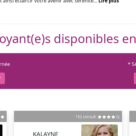
 ainsi éclaircir votre avenir avec sérénité...
Lire plus
oyant(e)s disponibles en
urnée
* S
152 consult.
KALAYNE