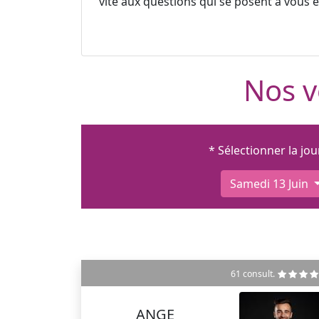
vite aux questions qui se posent à vous et
Nos v
* Sélectionner la jo
Samedi 13 Juin
61 consult.
ANGE