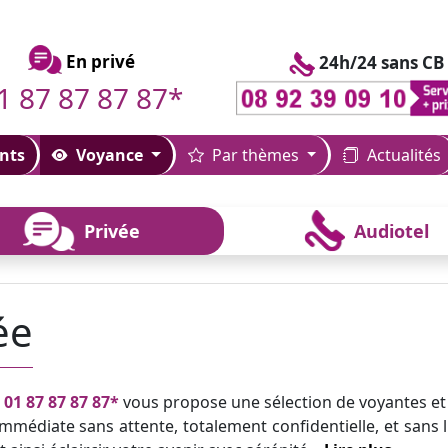
En privé
24h/24 sans CB
1 87 87 87 87*
nts
Voyance
Par thèmes
Actualités
Privée
Audiotel
ée
u
01 87 87 87 87*
vous propose une sélection de voyantes et
mmédiate sans attente, totalement confidentielle, et sans