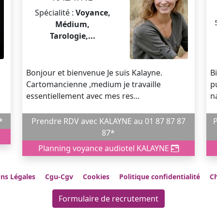
Spécialité :
Voyance,
Médium,
Tarologie,...
Bonjour et bienvenue Je suis Kalayne.
B
Cartomancienne ,medium je travaille
p
essentiellement avec mes res...
n
7*
Prendre RDV avec KALAYNE au 01 87 87 87
Pr
87*
Planning voyance audiotel KALAYNE
ns Légales
Cgu-Cgv
Cookies
Politique confidentialité
Ch
Formulaire de recrutement