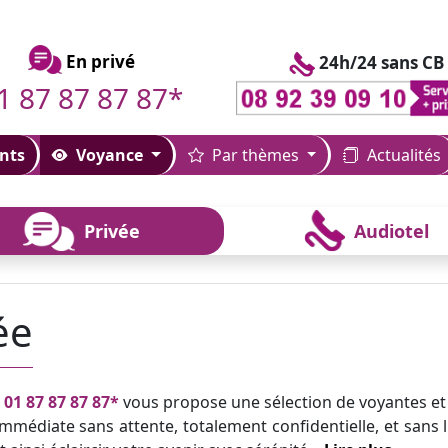
En privé
24h/24 sans CB
1 87 87 87 87*
nts
Voyance
Par thèmes
Actualités
Privée
Audiotel
ée
u
01 87 87 87 87*
vous propose une sélection de voyantes et
mmédiate sans attente, totalement confidentielle, et sans