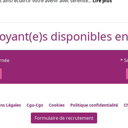
 ainsi éclaircir votre avenir avec sérénité...
Lire plus
oyant(e)s disponibles en
urnée
* S
ns Légales
Cgu-Cgv
Cookies
Politique confidentialité
Ch
Formulaire de recrutement