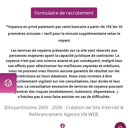
Formulaire de recrutement
*Voyance en privé paiement par carte bancaire a partir de 15€ les 10
premières minutes + tarif pour la minute supplémentaire selon le
voyant
Les services de voyance présentés sur ce site sont réservés aux
personnes majeures ayant la capacité juridique de contracter. La
voyance n'est pas une science exacte et par conséquent, malgré tous
nos efforts pour sélectionner les meilleures voyantes et médiums,
nous ne pouvons vous fournir aucune garantie de résultat sur les
prédictions ou leurs datations. Nous vous invitons à être
particulièrement vigilant sur vos consultations, leur durée et leur
fréquence. La consultation excessive de services de voyance pouvant
engendrer des risques (endettement, isolement, dépendance...)
n’hésitez pas à vous faire assister en cas de difficultés.
©Voyantissime 2005 - 2026 -
Création de Site Internet
&
Référencement
Agence VN WEB.