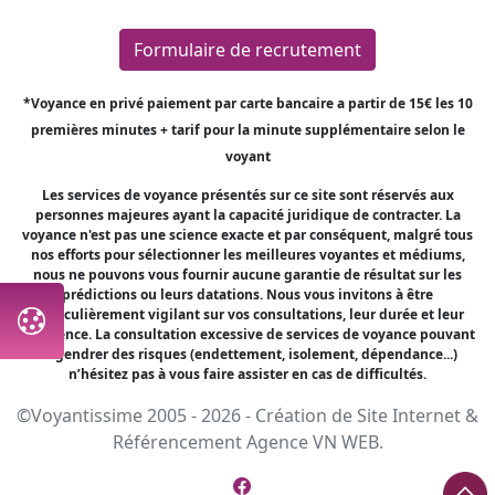
Formulaire de recrutement
*Voyance en privé paiement par carte bancaire a partir de 15€ les 10
premières minutes + tarif pour la minute supplémentaire selon le
voyant
Les services de voyance présentés sur ce site sont réservés aux
personnes majeures ayant la capacité juridique de contracter. La
voyance n'est pas une science exacte et par conséquent, malgré tous
nos efforts pour sélectionner les meilleures voyantes et médiums,
nous ne pouvons vous fournir aucune garantie de résultat sur les
prédictions ou leurs datations. Nous vous invitons à être
particulièrement vigilant sur vos consultations, leur durée et leur
fréquence. La consultation excessive de services de voyance pouvant
engendrer des risques (endettement, isolement, dépendance...)
n’hésitez pas à vous faire assister en cas de difficultés.
©Voyantissime 2005 - 2026 -
Création de Site Internet
&
Référencement
Agence VN WEB.