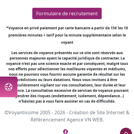
Formulaire de recrutement
*Voyance en privé paiement par carte bancaire a partir de 15€ les 10
premières minutes + tarif pour la minute supplémentaire selon le
voyant
Les services de voyance présentés sur ce site sont réservés aux
personnes majeures ayant la capacité juridique de contracter. La
voyance n'est pas une science exacte et par conséquent, malgré tous
nos efforts pour sélectionner les meilleures voyantes et médiums,
nous ne pouvons vous fournir aucune garantie de résultat sur les
prédictions ou leurs datations. Nous vous invitons à être
particulièrement vigilant sur vos consultations, leur durée et leur
fréquence. La consultation excessive de services de voyance pouvant
engendrer des risques (endettement, isolement, dépendance...)
n’hésitez pas à vous faire assister en cas de difficultés.
©Voyantissime 2005 - 2026 -
Création de Site Internet
&
Référencement
Agence VN WEB.