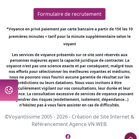
Formulaire de recrutement
*Voyance en privé paiement par carte bancaire a partir de 15€ les 10
premières minutes + tarif pour la minute supplémentaire selon le
voyant
Les services de voyance présentés sur ce site sont réservés aux
personnes majeures ayant la capacité juridique de contracter. La
voyance n'est pas une science exacte et par conséquent, malgré tous
nos efforts pour sélectionner les meilleures voyantes et médiums,
nous ne pouvons vous fournir aucune garantie de résultat sur les
prédictions ou leurs datations. Nous vous invitons à être
particulièrement vigilant sur vos consultations, leur durée et leur
fréquence. La consultation excessive de services de voyance pouvant
engendrer des risques (endettement, isolement, dépendance...)
n’hésitez pas à vous faire assister en cas de difficultés.
©Voyantissime 2005 - 2026 -
Création de Site Internet
&
Référencement
Agence VN WEB.