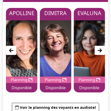
A
APOLLINE
DIMITRA
EVALUNA
Planning
Planning
Planning
Disponible
Disponible
Disponible
Voir le planning des voyants en audiotel