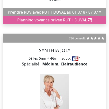
Prendre RDV avec RUTH DUVAL au 01 87 87 87 87 *
Planning voyance privée RUTH DUVAL
736 consult.
SYNTHIA JOLY
5€ les 5mn + 4€/mn supp.
*
Spécialité :
Médium, Clairaudience