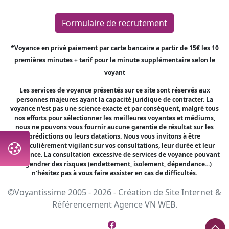
Formulaire de recrutement
*Voyance en privé paiement par carte bancaire a partir de 15€ les 10
premières minutes + tarif pour la minute supplémentaire selon le
voyant
Les services de voyance présentés sur ce site sont réservés aux
personnes majeures ayant la capacité juridique de contracter. La
voyance n'est pas une science exacte et par conséquent, malgré tous
nos efforts pour sélectionner les meilleures voyantes et médiums,
nous ne pouvons vous fournir aucune garantie de résultat sur les
prédictions ou leurs datations. Nous vous invitons à être
particulièrement vigilant sur vos consultations, leur durée et leur
fréquence. La consultation excessive de services de voyance pouvant
engendrer des risques (endettement, isolement, dépendance...)
n’hésitez pas à vous faire assister en cas de difficultés.
©Voyantissime 2005 - 2026 -
Création de Site Internet
&
Référencement
Agence VN WEB.