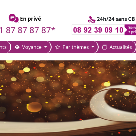
En privé
24h/24 sans CB
1 87 87 87 87*
nts
Voyance
Par thèmes
Actualités