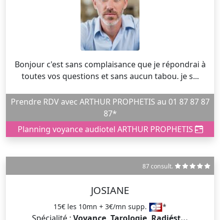
Bonjour c'est sans complaisance que je répondrai à
toutes vos questions et sans aucun tabou. je s...
Prendre RDV avec ARTHUR PROPHETIS au 01 87 87 87
87*
Planning voyance audiotel ARTHUR PROPHETIS
87 consult.
JOSIANE
15€ les 10mn + 3€/mn supp.
*
Spécialité :
Voyance, Tarologie, Radiést...