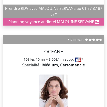
Prendre RDV avec MALOUINE SERVANE au 01 87 87 87
87*
Planning voyance audiotel MALOUINE SERVANE
612 consult.
OCEANE
16€ les 10mn + 3,60€/mn supp.
*
Spécialité :
Médium, Cartomancie