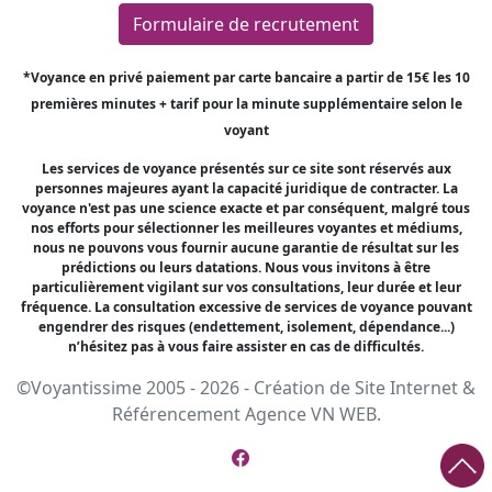
Formulaire de recrutement
*Voyance en privé paiement par carte bancaire a partir de 15€ les 10
premières minutes + tarif pour la minute supplémentaire selon le
voyant
Les services de voyance présentés sur ce site sont réservés aux
personnes majeures ayant la capacité juridique de contracter. La
voyance n'est pas une science exacte et par conséquent, malgré tous
nos efforts pour sélectionner les meilleures voyantes et médiums,
nous ne pouvons vous fournir aucune garantie de résultat sur les
prédictions ou leurs datations. Nous vous invitons à être
particulièrement vigilant sur vos consultations, leur durée et leur
fréquence. La consultation excessive de services de voyance pouvant
engendrer des risques (endettement, isolement, dépendance...)
n’hésitez pas à vous faire assister en cas de difficultés.
©Voyantissime 2005 - 2026 -
Création de Site Internet
&
Référencement
Agence VN WEB.