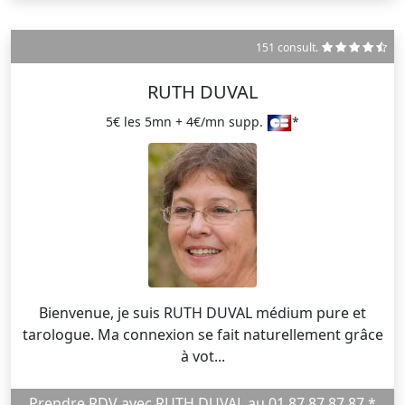
151 consult.
RUTH DUVAL
5€ les 5mn + 4€/mn supp.
*
Bienvenue, je suis RUTH DUVAL médium pure et
tarologue. Ma connexion se fait naturellement grâce
à vot...
Prendre RDV avec RUTH DUVAL au 01 87 87 87 87 *