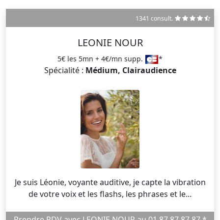
1341 consult.
LEONIE NOUR
5€ les 5mn + 4€/mn supp.
*
Spécialité :
Médium, Clairaudience
Je suis Léonie, voyante auditive, je capte la vibration
de votre voix et les flashs, les phrases et le...
Prendre RDV avec LEONIE NOUR au 01 87 87 87 87 *