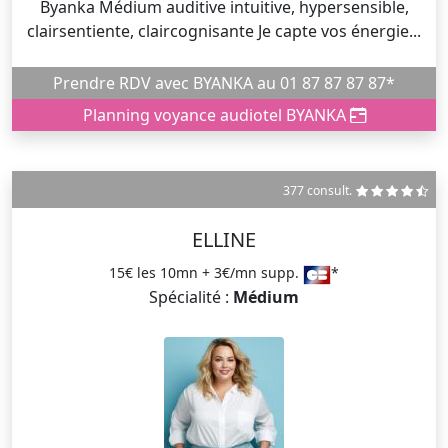
Byanka Médium auditive intuitive, hypersensible,
clairsentiente, claircognisante Je capte vos énergie...
Prendre RDV avec BYANKA au 01 87 87 87 87*
Planning voyance audiotel BYANKA
377 consult.
ELLINE
15€ les 10mn + 3€/mn supp.
*
Spécialité :
Médium