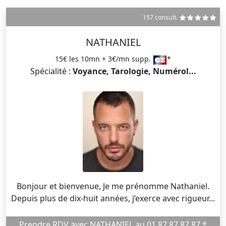
157 consult.
NATHANIEL
15€ les 10mn + 3€/mn supp.
*
Spécialité :
Voyance, Tarologie, Numérol...
Bonjour et bienvenue, Je me prénomme Nathaniel.
Depuis plus de dix-huit années, j’exerce avec rigueur...
Prendre RDV avec NATHANIEL au 01 87 87 87 87 *