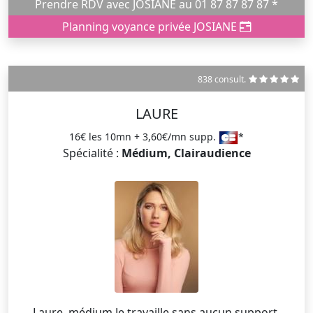
Prendre RDV avec JOSIANE au 01 87 87 87 87 *
Planning voyance privée JOSIANE
838 consult.
LAURE
16€ les 10mn + 3,60€/mn supp.
*
Spécialité :
Médium, Clairaudience
Laure, médium Je travaille sans aucun support,