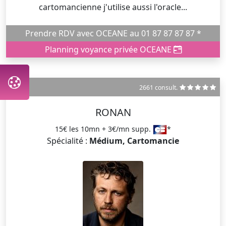
cartomancienne j'utilise aussi l'oracle...
Prendre RDV avec OCEANE au 01 87 87 87 87 *
Planning voyance privée OCEANE
2661 consult.
RONAN
15€ les 10mn + 3€/mn supp.
*
Spécialité :
Médium, Cartomancie