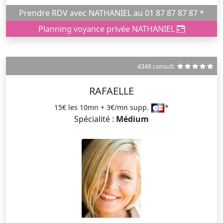
Prendre RDV avec NATHANIEL au 01 87 87 87 87 *
Planning voyance privée NATHANIEL
4348 consult.
RAFAELLE
15€ les 10mn + 3€/mn supp.
*
Spécialité :
Médium