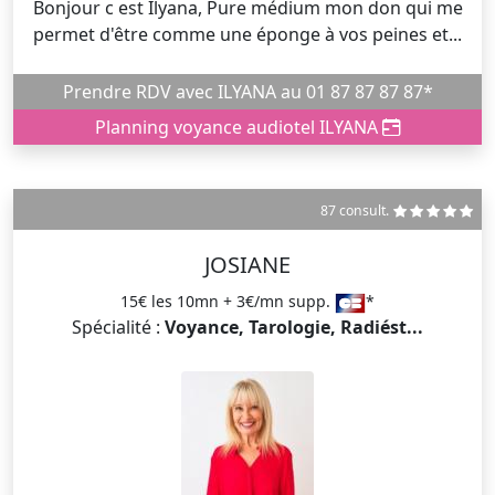
Bonjour c est Ilyana, Pure médium mon don qui me
permet d'être comme une éponge à vos peines et...
Prendre RDV avec ILYANA au 01 87 87 87 87*
Planning voyance audiotel ILYANA
87 consult.
JOSIANE
15€ les 10mn + 3€/mn supp.
*
Spécialité :
Voyance, Tarologie, Radiést...