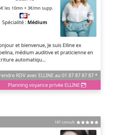
5€ les 10mn + 3€/mn supp.
*
Spécialité :
Médium
onjour et bienvenue, Je suis Elline ex
belina, médium auditive et praticienne en
criture automatiqu...
Prendre RDV avec ELLINE au 01 87 87 87 87 *
Planning voyance privée ELLINE
187 consult.