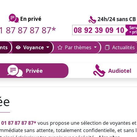
En privé
24h/24 sans CB
1 87 87 87 87*
nts
Voyance
Par thèmes
Actualités
Privée
Audiotel
ée
u
01 87 87 87 87*
vous propose une sélection de voyantes et
mmédiate sans attente, totalement confidentielle, et sans