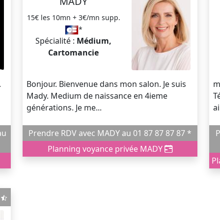
MADY
15€ les 10mn + 3€/mn supp.
*
Spécialité :
Médium,
Cartomancie
.
Bonjour. Bienvenue dans mon salon. Je suis
m
Mady. Medium de naissance en 4ieme
T
générations. Je me...
a
Prendre RDV avec MADY au 01 87 87 87 87 *
Pre
Planning voyance privée MADY
Pl