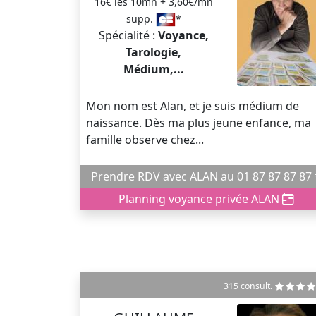
16€ les 10mn + 3,60€/mn
supp.
*
Spécialité :
Voyance,
Tarologie,
Médium,...
Mon nom est Alan, et je suis médium de
naissance. Dès ma plus jeune enfance, ma
famille observe chez...
Prendre R
Planning voyance privée ALAN
315 consult.