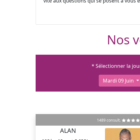
vite aux questions qui se posent à vous et
Nos v
* Sélectionner la jo
Mardi 09 Juin
1489 consult.
ALAN