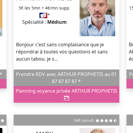
5€ les 5mn + 4€/mn supp.
1
*
Spécialité :
Médium
Bonjour c'est sans complaisance que je
B
répondrai à toutes vos questions et sans
A
aucun tabou. je s...
é
Prendre RDV avec ARTHUR PROPHETIS au 01
DV avec ALAN au 01 87 87 87 87 *
87 87 87 87 *
Planning voyance privée ARTHUR PROPHETIS
548 consult.