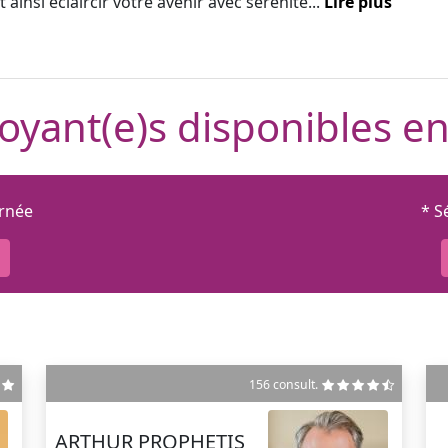
 ainsi éclaircir votre avenir avec sérénité...
Lire plus
oyant(e)s disponibles en
urnée
* S
156 consult.
ARTHUR PROPHETIS