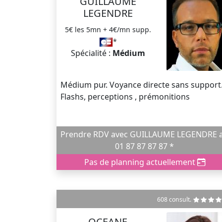
GUILLAUME
LEGENDRE
5€ les 5mn + 4€/mn supp.
*
Spécialité :
Médium
Médium pur. Voyance directe sans support
Flashs, perceptions , prémonitions
Prendre RDV avec GUILLAUME LEGENDRE au
01 87 87 87 87 *
Pas de planning actuellement
608 consult.
OCEANE