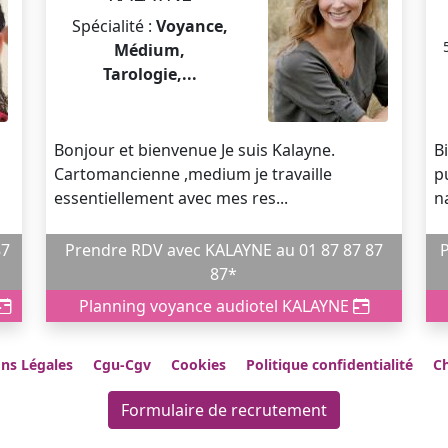
Spécialité :
Voyance,
Médium,
Tarologie,...
Bonjour et bienvenue Je suis Kalayne.
B
Cartomancienne ,medium je travaille
p
essentiellement avec mes res...
n
Prendre RDV avec KALAYNE au 01 87 87 87
Pr
87*
Planning voyance audiotel KALAYNE
ns Légales
Cgu-Cgv
Cookies
Politique confidentialité
Ch
Formulaire de recrutement