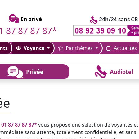
En privé
24h/24 sans CB
1 87 87 87 87*
nts
Voyance
Par thèmes
Actualités
Privée
Audiotel
ée
u
01 87 87 87 87*
vous propose une sélection de voyantes et
mmédiate sans attente, totalement confidentielle, et sans