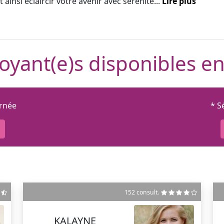
 ainsi éclaircir votre avenir avec sérénité...
Lire plus
oyant(e)s disponibles en
urnée
* S
152 consult.
KALAYNE