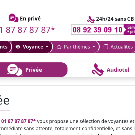
En privé
24h/24 sans CB
1 87 87 87 87*
nts
Voyance
Par thèmes
Actualités
Privée
Audiotel
ée
u
01 87 87 87 87*
vous propose une sélection de voyantes et
mmédiate sans attente, totalement confidentielle, et sans