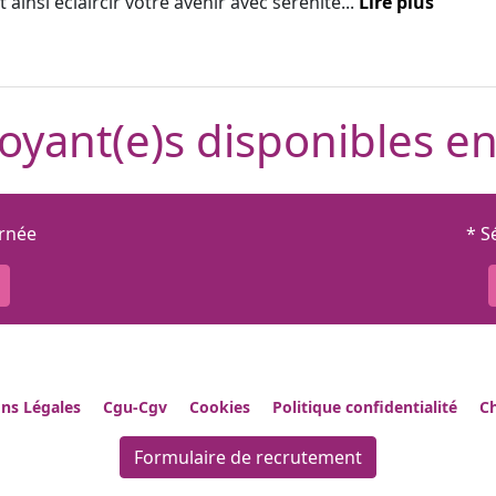
 ainsi éclaircir votre avenir avec sérénité...
Lire plus
oyant(e)s disponibles en
urnée
* S
ns Légales
Cgu-Cgv
Cookies
Politique confidentialité
Ch
Formulaire de recrutement