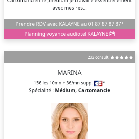
Cartomancienne ,medium je travaille essentiellement
avec mes res...
Prendre RDV avec KALAYNE au 01 87 87 87 87*
Planning voyance audiotel KALAYNE
232 consult.
MARINA
15€ les 10mn + 3€/mn supp.
*
Spécialité :
Médium, Cartomancie