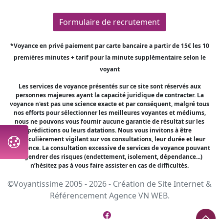
Formulaire de recrutement
*Voyance en privé paiement par carte bancaire a partir de 15€ les 10
premières minutes + tarif pour la minute supplémentaire selon le
voyant
Les services de voyance présentés sur ce site sont réservés aux
personnes majeures ayant la capacité juridique de contracter. La
voyance n'est pas une science exacte et par conséquent, malgré tous
nos efforts pour sélectionner les meilleures voyantes et médiums,
nous ne pouvons vous fournir aucune garantie de résultat sur les
prédictions ou leurs datations. Nous vous invitons à être
particulièrement vigilant sur vos consultations, leur durée et leur
fréquence. La consultation excessive de services de voyance pouvant
engendrer des risques (endettement, isolement, dépendance...)
n’hésitez pas à vous faire assister en cas de difficultés.
©Voyantissime 2005 - 2026 -
Création de Site Internet
&
Référencement
Agence VN WEB.