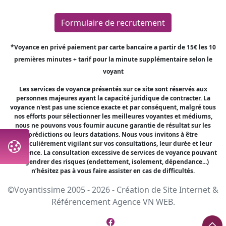
Formulaire de recrutement
*Voyance en privé paiement par carte bancaire a partir de 15€ les 10
premières minutes + tarif pour la minute supplémentaire selon le
voyant
Les services de voyance présentés sur ce site sont réservés aux
personnes majeures ayant la capacité juridique de contracter. La
voyance n'est pas une science exacte et par conséquent, malgré tous
nos efforts pour sélectionner les meilleures voyantes et médiums,
nous ne pouvons vous fournir aucune garantie de résultat sur les
prédictions ou leurs datations. Nous vous invitons à être
particulièrement vigilant sur vos consultations, leur durée et leur
fréquence. La consultation excessive de services de voyance pouvant
engendrer des risques (endettement, isolement, dépendance...)
n’hésitez pas à vous faire assister en cas de difficultés.
©Voyantissime 2005 - 2026 -
Création de Site Internet
&
Référencement
Agence VN WEB.