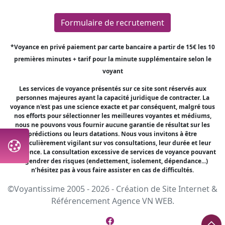
Formulaire de recrutement
*Voyance en privé paiement par carte bancaire a partir de 15€ les 10
premières minutes + tarif pour la minute supplémentaire selon le
voyant
Les services de voyance présentés sur ce site sont réservés aux
personnes majeures ayant la capacité juridique de contracter. La
voyance n'est pas une science exacte et par conséquent, malgré tous
nos efforts pour sélectionner les meilleures voyantes et médiums,
nous ne pouvons vous fournir aucune garantie de résultat sur les
prédictions ou leurs datations. Nous vous invitons à être
particulièrement vigilant sur vos consultations, leur durée et leur
fréquence. La consultation excessive de services de voyance pouvant
engendrer des risques (endettement, isolement, dépendance...)
n’hésitez pas à vous faire assister en cas de difficultés.
©Voyantissime 2005 - 2026 -
Création de Site Internet
&
Référencement
Agence VN WEB.