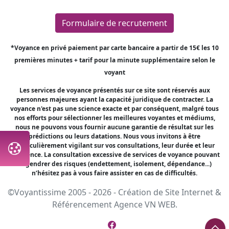
Formulaire de recrutement
*Voyance en privé paiement par carte bancaire a partir de 15€ les 10
premières minutes + tarif pour la minute supplémentaire selon le
voyant
Les services de voyance présentés sur ce site sont réservés aux
personnes majeures ayant la capacité juridique de contracter. La
voyance n'est pas une science exacte et par conséquent, malgré tous
nos efforts pour sélectionner les meilleures voyantes et médiums,
nous ne pouvons vous fournir aucune garantie de résultat sur les
prédictions ou leurs datations. Nous vous invitons à être
particulièrement vigilant sur vos consultations, leur durée et leur
fréquence. La consultation excessive de services de voyance pouvant
engendrer des risques (endettement, isolement, dépendance...)
n’hésitez pas à vous faire assister en cas de difficultés.
©Voyantissime 2005 - 2026 -
Création de Site Internet
&
Référencement
Agence VN WEB.