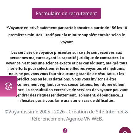
Formulaire de recrutement
*Voyance en privé paiement par carte bancaire a partir de 15€ les 10
premières minutes + tarif pour la minute supplémentaire selon le
voyant
Les services de voyance présentés sur ce site sont réservés aux
personnes majeures ayant la capacité juridique de contracter. La
voyance n'est pas une science exacte et par conséquent, malgré tous
nos efforts pour sélectionner les meilleures voyantes et médiums,
nous ne pouvons vous fournir aucune garantie de résultat sur les
prédictions ou leurs datations. Nous vous invitons à être
particulièrement vigilant sur vos consultations, leur durée et leur
fréquence. La consultation excessive de services de voyance pouvant
engendrer des risques (endettement, isolement, dépendance...)
n’hésitez pas à vous faire assister en cas de difficultés.
©Voyantissime 2005 - 2026 -
Création de Site Internet
&
Référencement
Agence VN WEB.