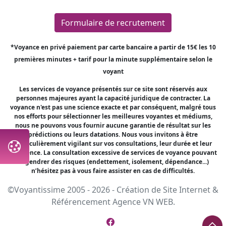
Formulaire de recrutement
*Voyance en privé paiement par carte bancaire a partir de 15€ les 10
premières minutes + tarif pour la minute supplémentaire selon le
voyant
Les services de voyance présentés sur ce site sont réservés aux
personnes majeures ayant la capacité juridique de contracter. La
voyance n'est pas une science exacte et par conséquent, malgré tous
nos efforts pour sélectionner les meilleures voyantes et médiums,
nous ne pouvons vous fournir aucune garantie de résultat sur les
prédictions ou leurs datations. Nous vous invitons à être
particulièrement vigilant sur vos consultations, leur durée et leur
fréquence. La consultation excessive de services de voyance pouvant
engendrer des risques (endettement, isolement, dépendance...)
n’hésitez pas à vous faire assister en cas de difficultés.
©Voyantissime 2005 - 2026 -
Création de Site Internet
&
Référencement
Agence VN WEB.