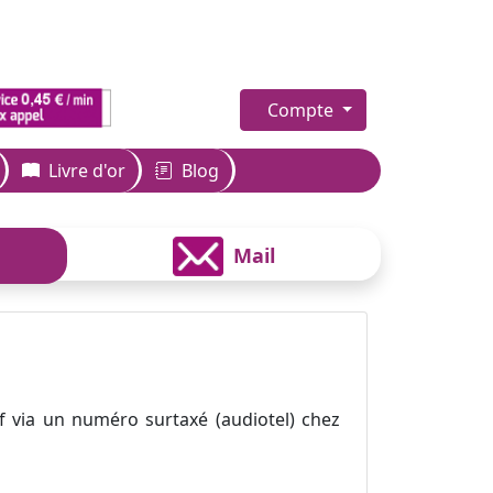
Compte
Livre d'or
Blog
Mail
f via un numéro surtaxé (audiotel) chez