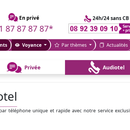
En privé
24h/24 sans CB
1 87 87 87 87*
nts
Voyance
Par thèmes
Actualités
Privée
Audiotel
tel
r téléphone unique et rapide avec notre service exclusi