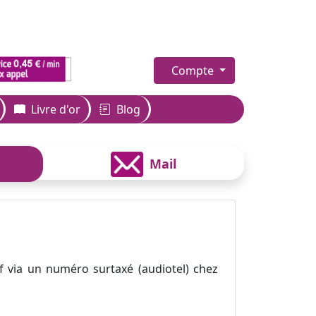
Compte
Livre d'or
Blog
Mail
f via un numéro surtaxé (audiotel) chez