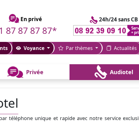
En privé
24h/24 sans CB
1 87 87 87 87*
nts
Voyance
Par thèmes
Actualités
Privée
Audiotel
tel
r téléphone unique et rapide avec notre service exclusi