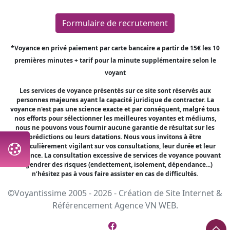
Formulaire de recrutement
*Voyance en privé paiement par carte bancaire a partir de 15€ les 10
premières minutes + tarif pour la minute supplémentaire selon le
voyant
Les services de voyance présentés sur ce site sont réservés aux
personnes majeures ayant la capacité juridique de contracter. La
voyance n'est pas une science exacte et par conséquent, malgré tous
nos efforts pour sélectionner les meilleures voyantes et médiums,
nous ne pouvons vous fournir aucune garantie de résultat sur les
prédictions ou leurs datations. Nous vous invitons à être
particulièrement vigilant sur vos consultations, leur durée et leur
fréquence. La consultation excessive de services de voyance pouvant
engendrer des risques (endettement, isolement, dépendance...)
n’hésitez pas à vous faire assister en cas de difficultés.
©Voyantissime 2005 - 2026 -
Création de Site Internet
&
Référencement
Agence VN WEB.