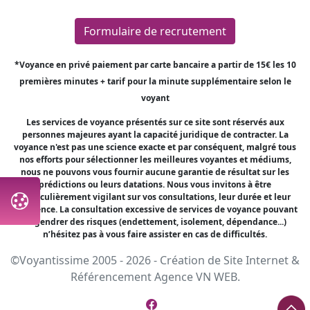
Formulaire de recrutement
*Voyance en privé paiement par carte bancaire a partir de 15€ les 10
premières minutes + tarif pour la minute supplémentaire selon le
voyant
Les services de voyance présentés sur ce site sont réservés aux
personnes majeures ayant la capacité juridique de contracter. La
voyance n'est pas une science exacte et par conséquent, malgré tous
nos efforts pour sélectionner les meilleures voyantes et médiums,
nous ne pouvons vous fournir aucune garantie de résultat sur les
prédictions ou leurs datations. Nous vous invitons à être
particulièrement vigilant sur vos consultations, leur durée et leur
fréquence. La consultation excessive de services de voyance pouvant
engendrer des risques (endettement, isolement, dépendance...)
n’hésitez pas à vous faire assister en cas de difficultés.
©Voyantissime 2005 - 2026 -
Création de Site Internet
&
Référencement
Agence VN WEB.