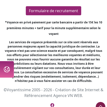
Formulaire de recrutement
*Voyance en privé paiement par carte bancaire a partir de 15€ les 10
premières minutes + tarif pour la minute supplémentaire selon le
voyant
Les services de voyance présentés sur ce site sont réservés aux
personnes majeures ayant la capacité juridique de contracter. La
voyance n'est pas une science exacte et par conséquent, malgré tous
nos efforts pour sélectionner les meilleures voyantes et médiums,
nous ne pouvons vous fournir aucune garantie de résultat sur les
prédictions ou leurs datations. Nous vous invitons à être
particulièrement vigilant sur vos consultations, leur durée et leur
fréquence. La consultation excessive de services de voyance pouvant
engendrer des risques (endettement, isolement, dépendance...)
n’hésitez pas à vous faire assister en cas de difficultés.
©Voyantissime 2005 - 2026 -
Création de Site Internet
&
Référencement
Agence VN WEB.