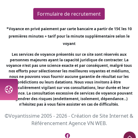
Formulaire de recrutement
*Voyance en privé paiement par carte bancaire a partir de 15€ les 10
premières minutes + tarif pour la minute supplémentaire selon le
voyant
Les services de voyance présentés sur ce site sont réservés aux
personnes majeures ayant la capacité juridique de contracter. La
voyance n'est pas une science exacte et par conséquent, malgré tous
nos efforts pour sélectionner les meilleures voyantes et médiums,
nous ne pouvons vous fournir aucune garantie de résultat sur les
prédictions ou leurs datations. Nous vous invitons à être
particulièrement vigilant sur vos consultations, leur durée et leur
fréquence. La consultation excessive de services de voyance pouvant
engendrer des risques (endettement, isolement, dépendance...)
n’hésitez pas à vous faire assister en cas de difficultés.
©Voyantissime 2005 - 2026 -
Création de Site Internet
&
Référencement
Agence VN WEB.