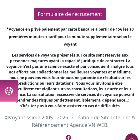
Formulaire de recrutement
*Voyance en privé paiement par carte bancaire a partir de 15€ les 10
premières minutes + tarif pour la minute supplémentaire selon le
voyant
Les services de voyance présentés sur ce site sont réservés aux
personnes majeures ayant la capacité juridique de contracter. La
voyance n'est pas une science exacte et par conséquent, malgré tous
nos efforts pour sélectionner les meilleures voyantes et médiums,
nous ne pouvons vous fournir aucune garantie de résultat sur les
prédictions ou leurs datations. Nous vous invitons à être
particulièrement vigilant sur vos consultations, leur durée et leur
fréquence. La consultation excessive de services de voyance pouvant
engendrer des risques (endettement, isolement, dépendance...)
n’hésitez pas à vous faire assister en cas de difficultés.
©Voyantissime 2005 - 2026 -
Création de Site Internet
&
Référencement
Agence VN WEB.