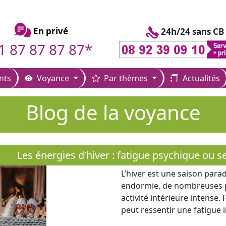
En privé
24h/24 sans CB
1 87 87 87 87*
nts
Voyance
Par thèmes
Actualités
Blog de la voyance
Les énergies d’hiver : fatigue psychique ou sen
L’hiver est une saison para
endormie, de nombreuses p
activité intérieure intense. 
peut ressentir une fatigue i