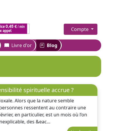
Compte
Livre d'or
Blog
sibilité spirituelle accrue ?
doxale. Alors que la nature semble
ersonnes ressentent au contraire une
Février, en particulier, est un mois où l’on
nexplicable, des &eac...