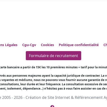
ns Légales
Cgu-Cgv
Cookies
Politique confidentialité
Ch
Formulaire de recrutement
arte bancaire a partir de 15€ les 10 premières minutes + tarif pour la minu
ervés aux personnes majeures ayant la capacité juridique de contracter. La 
es voyantes et médiums, nous ne pouvons vous fournir aucune garantie de rés
s consultations, leur durée et leur fréquence. La consultation excessive de 
nt, isolement, dépendance...) n’hésitez pas à vous faire assister en cas de d
 2005 - 2026 -
Création de Site Internet
&
Référencement
Ag